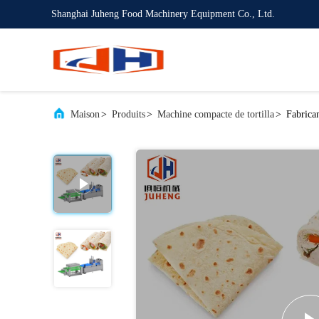
Shanghai Juheng Food Machinery Equipment Co., Ltd.
Maison
>
Produits
>
Machine compacte de tortilla
>
Fabrican