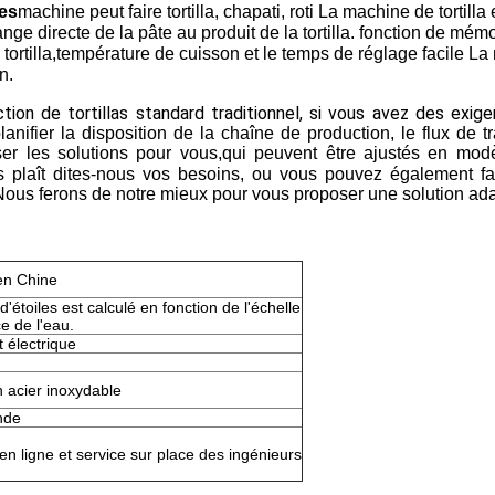
nes
machine peut faire tortilla, chapati, roti La machine de tortilla e
lange directe de la pâte au produit de la tortilla. fonction de mémo
 tortilla,température de cuisson et le temps de réglage facile 
n.
n de tortillas standard traditionnel, si vous avez des exigenc
ifier la disposition de la chaîne de production, le flux de t
iser les solutions pour vous,qui peuvent être ajustés en mo
us plaît dites-nous vos besoins, ou vous pouvez également f
ous ferons de notre mieux pour vous proposer une solution ada
en Chine
'étoiles est calculé en fonction de l'échelle
ce de l'eau.
 électrique
 acier inoxydable
nde
en ligne et service sur place des ingénieurs