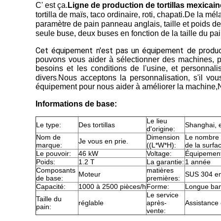
C' est ça.
Ligne de production de tortillas mexicai
tortilla de maïs, taco ordinaire, roti, chapati.De la mé
paramètre de pain panneau anglais, taille et poids de
seule buse, deux buses en fonction de la taille du pai
Cet équipement n'est pas un équipement de productio
pouvons vous aider à sélectionner des machines, plan
besoins et les conditions de l'usine, et personnal
.
divers
Nous acceptons la personnalisation, s'il vo
équipement pour nous aider à améliorer la machine,N
Informations de base:
Le lieu
Le type:
Des tortillas
Shanghai, 
d'origine:
Nom de
Dimension
Le nombre d
Je vous en prie.
marque:
((L*W*H):
de la surfa
Le pouvoir:
46 kW
Voltage:
Équipement
Poids:
1.2 T
La garantie:
1 année
Composants
matières
Moteur
SUS 304 en
de base:
premières:
Capacité:
1000 à 2500 pièces/h
Forme:
Longue ba
Le service
Taille du
réglable
après-
Assistance 
pain:
vente: