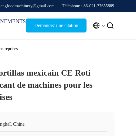
juhengfoodmachinery@gmail.com
Téléphone : 86-021-37655889
ÉNEMENTS


Demandez une citation
entreprises
ortillas mexicain CE Roti
cant de machines pour les
ises
nghaï, Chine