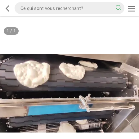
1
/
1