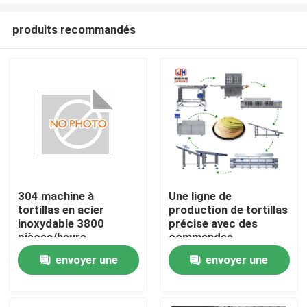
produits recommandés
304 machine à
Une ligne de
tortillas en acier
production de tortillas
Maison
inoxydable 3800
précise avec des
pièces/heure
commandes
19233mm*1658mm*1863mm
automatisées et une
envoyer une
envoyer une
Produits
grande capacité
demande
demande
Au sujet de nous