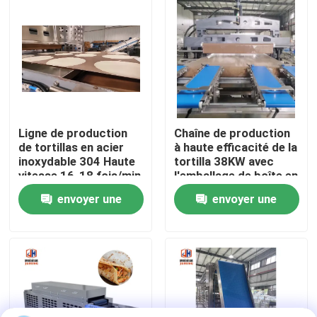
Visite d'usine
Contrôle de qualité
Contactez-nous
Ligne de production
Chaîne de production
de tortillas en acier
à haute efficacité de la
inoxydable 304 Haute
tortilla 38KW avec
Nouvelles
vitesse 16-18 fois/min
l'emballage de boîte en
bois
envoyer une
envoyer une
Cas
demande
demande
Demandez une citation
Lignes de production de nourriture