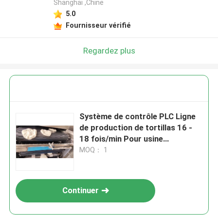
Shanghai ,Chine
5.0
Fournisseur vérifié
Regardez plus
Système de contrôle PLC Ligne
de production de tortillas 16 -
18 fois/min Pour usine
alimentaire
MOQ： 1
Continuer