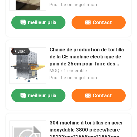
Prix：be on negotiation
Visite d'usine
meilleur prix
Contact
Contrôle de qualité
Chaîne de production de tortilla
Contactez-nous
de la CE machine électrique de
pain de 25cm pour faire des
tortillas de farine
MOQ：1 ensemble
Nouvelles
Prix：be on negotiation
Cas
meilleur prix
Contact
Demandez une citation
304 machine à tortillas en acier
inoxydable 3800 pièces/heure
Lignes de production de nourriture
19233mm*1658mm*1863mm