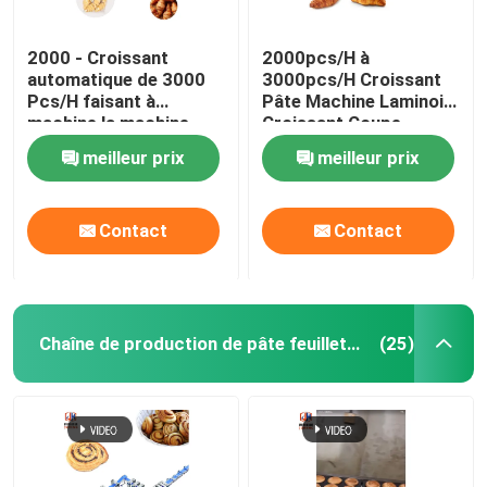
2000 - Croissant
2000pcs/H à
automatique de 3000
3000pcs/H Croissant
Pcs/H faisant à
Pâte Machine Laminoir
machine la machine
Croissant Coupe
congelée de Sheeter de
Curling
meilleur prix
meilleur prix
la pâte de croissant
Contact
Contact
Chaîne de production de pâte feuilletée
(25)