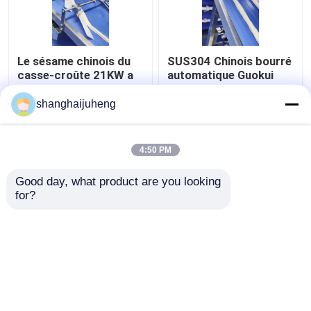
Le sésame chinois du
SUS304 Chinois bourré
casse-croûte 21KW a
automatique Guokui
enduit Shaobing
faisant la machine de
Lachha commercial
Lachha Paratha
shanghaijuheng
Paratha faisant la
meilleur prix
meilleur prix
machine
4:50 PM
Contact
Contact
Good day, what product are you looking 
for?
Regardez plus
Aperçu
Au sujet de nous
Contactez-nous
Desktop Site
Plan du site