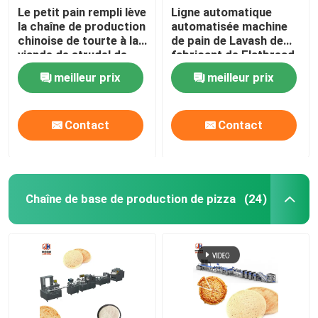
Le petit pain rempli lève
Ligne automatique
la chaîne de production
automatisée machine
chinoise de tourte à la
de pain de Lavash de
viande de strudel de
fabricant de Flatbread
Rollini de lignes de
de Papad 10000pcs/H
meilleur prix
meilleur prix
production de
d'emballage
nourriture
Contact
Contact
Chaîne de base de production de pizza
(24)