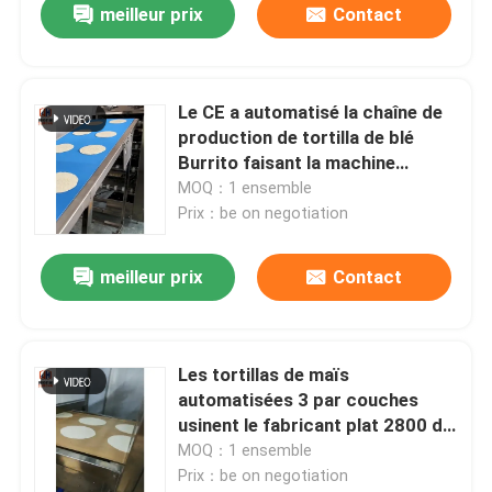
meilleur prix
Contact
Le CE a automatisé la chaîne de
production de tortilla de blé
Burrito faisant la machine
SUS304
MOQ：1 ensemble
Prix：be on negotiation
meilleur prix
Contact
Les tortillas de maïs
automatisées 3 par couches
usinent le fabricant plat 2800 de
machine de pain à 3800pcs/H
MOQ：1 ensemble
Prix：be on negotiation