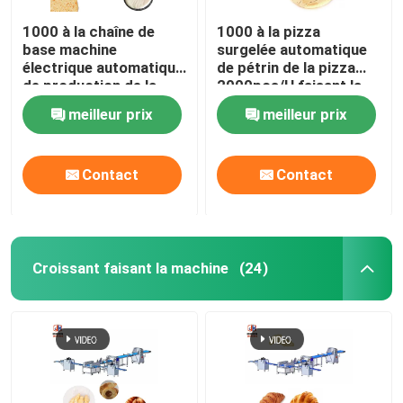
1000 à la chaîne de
1000 à la pizza
base machine
surgelée automatique
électrique automatique
de pétrin de la pizza
de production de la
2000pcs/H faisant la
pizza 2000pcs/H de
machine avec le docker
meilleur prix
meilleur prix
rouleau de pizza
Contact
Contact
Croissant faisant la machine
(24)