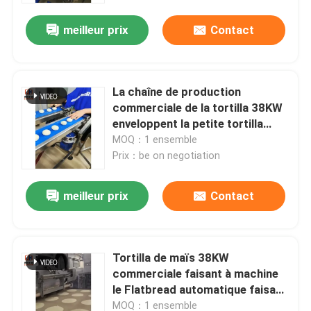
meilleur prix
Contact
La chaîne de production
commerciale de la tortilla 38KW
enveloppent la petite tortilla
faisant la machine
MOQ：1 ensemble
Prix：be on negotiation
meilleur prix
Contact
Maison
Tortilla de maïs 38KW
Produits
commerciale faisant à machine
le Flatbread automatique faisant
la machine
Au sujet de nous
MOQ：1 ensemble